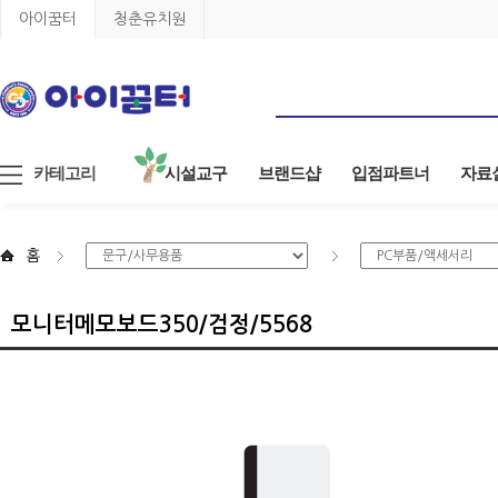
아이꿈터
청춘유치원
카테고리
시설교구
브랜드샵
입점파트너
자료
홈
모니터메모보드350/검정/5568