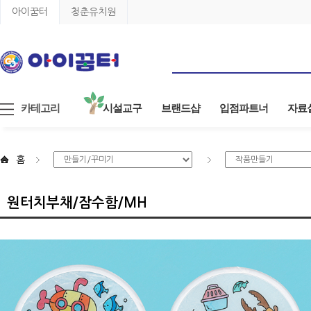
아이꿈터
청춘유치원
카테고리
시설교구
브랜드샵
입점파트너
자료
홈
원터치부채/잠수함/MH