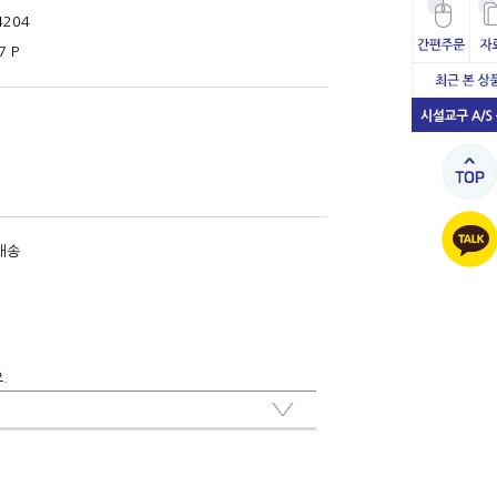
4204
7 P
배송
.