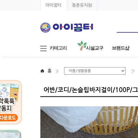
아이꿈터
청춘유치원
카테고리
시설교구
브랜드샵
홈
어반/코디/논슬립바지걸이/100P/