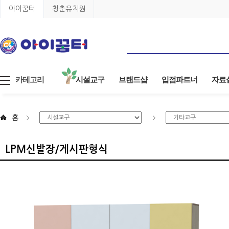
아이꿈터
청춘유치원
카테고리
시설교구
브랜드샵
입점파트너
자료
홈
LPM신발장/게시판형식