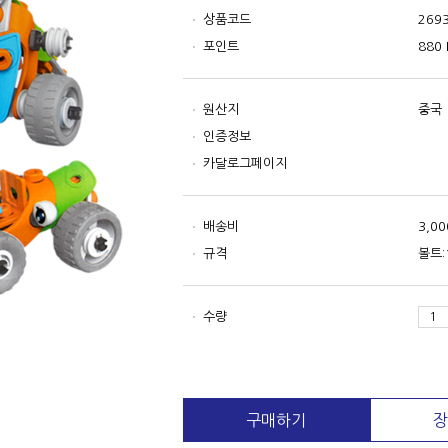
상품코드
269
포인트
880 
원산지
중국
인증정보
카달로그페이지
배송비
3,0
규격
볼트:
수량
구매하기
장