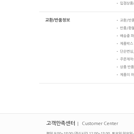
입점상품은
교환/반품정보
교환/반품 
반품/환불
배송중 파
제품박스 
단순변심,
주문제작상
상품 반품
제품의 하
고객만족센터
Customer Center
평일 9:00~18:00 (점심시간 12:00~13:00, 토요일·일요