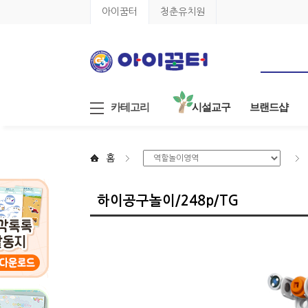
아이꿈터
청춘유치원
카테고리
시설교구
브랜드샵
홈
하이공구놀이/248p/TG