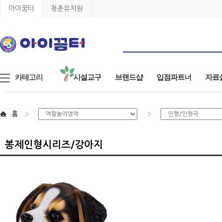
아이꿈터
청춘유치원
카테고리
시설교구
브랜드샵
입점파트너
자료
홈
봉제인형시리즈/강아지