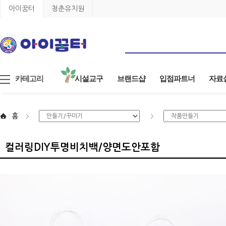
아이꿈터
청춘유치원
카테고리
시설교구
브랜드샵
입점파트너
자료
홈
컬러링DIY투명비치백/양면도안포함