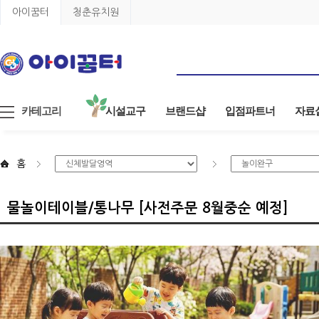
아이꿈터
청춘유치원
카테고리
시설교구
브랜드샵
입점파트너
자료
홈
물놀이테이블/통나무 [사전주문 8월중순 예정]