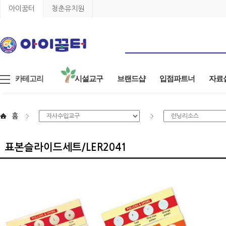
아이꿈터
청춘유치원
카테고리
시설교구
브랜드샵
입점파트너
자료
홈
표본슬라이드세트/LER2041