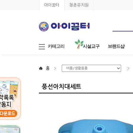
아이꿈터
청춘유치원
카테고리
시설교구
브랜드샵
홈
풍선아치대세트