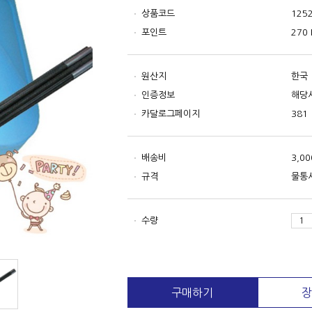
상품코드
125
포인트
270 
원산지
한국
인증정보
해당
카달로그페이지
381
배송비
3,0
규격
물통사
수량
구매하기
장