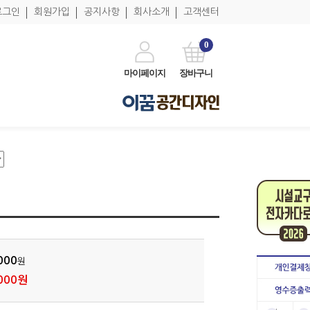
로그인
회원가입
공지사항
회사소개
고객센터
0
마이페이지
장바구니
000
원
000원