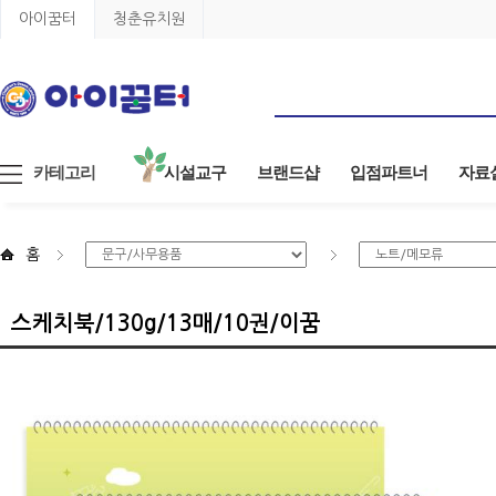
아이꿈터
청춘유치원
카테고리
시설교구
브랜드샵
입점파트너
자료
홈
스케치북/130g/13매/10권/이꿈