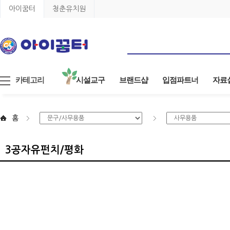
아이꿈터
청춘유치원
카테고리
시설교구
브랜드샵
입점파트너
자료
홈
3공자유펀치/평화