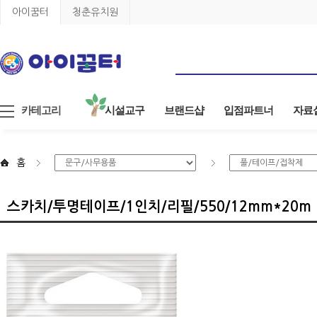
아이꿈터
청춘유치원
카테고리
시설교구
브랜드샵
입점파트너
자료
홈
스카치/투명테이프/1인치/리필/550/12mm*20m