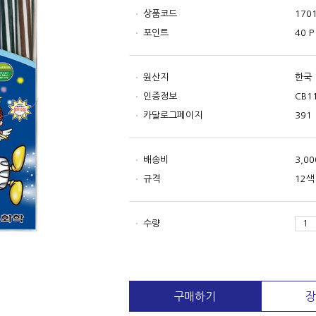
상품코드
170
포인트
40 P
원산지
한국
인증정보
CB1
카달로그페이지
391
배송비
3,0
규격
12
수량
구매하기
장