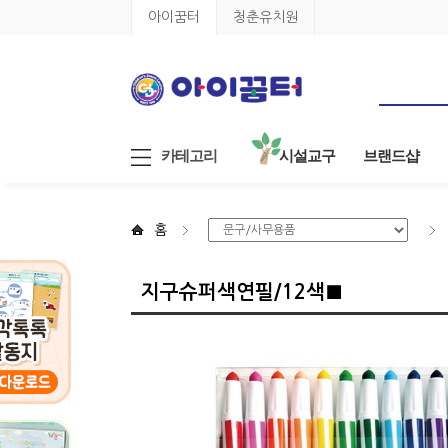
아이꿈터
청춘유치원
카테고리
시설교구
브랜드샵
홈
지구슈퍼색연필/12색■