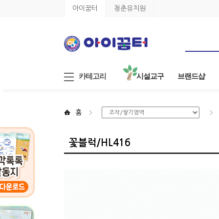
아이꿈터
청춘유치원
카테고리
시설교구
브랜드샵
홈
꽃블럭/HL416