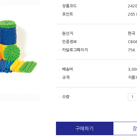
상품코드
242
포인트
285 
원산지
한국
인증정보
CB0
카달로그페이지
756
배송비
3,0
규격
지름7
수량
구매하기
장