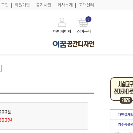
로그인
회원가입
공지사항
회사소개
고객센터
0
마이페이지
장바구니
000
원
500원