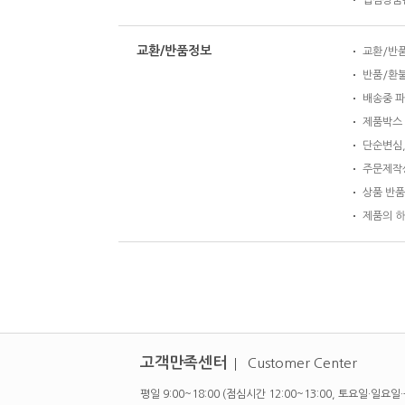
입점상품은
교환/반품정보
교환/반품 
반품/환불
배송중 파
제품박스 
단순변심,
주문제작상
상품 반품
제품의 하
고객만족센터
Customer Center
평일 9:00~18:00 (점심시간 12:00~13:00, 토요일·일요