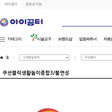
아이꿈터
청춘유치원
카테고리
시설교구
브랜드샵
입점파트너
자료
홈
쿠션블럭생활놀이종합3/불연성