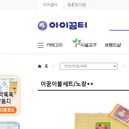
아이꿈터
청춘유치원
카테고리
시설교구
브랜드샵
홈
이꿈이불세트/노랑**