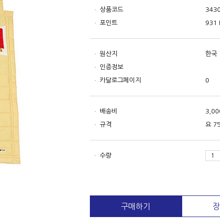
상품코드
343
포인트
931 
원산지
한국
인증정보
카달로그페이지
0
배송비
3,0
규격
요 7
수량
구매하기
장