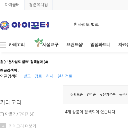
아이꿈터
청춘유치원
카테고리
시설교구
브랜드샵
입점파트너
자료
홈 > "천사점토 벌크" 검색결과 (4)
최근검색어 :
연관검색어 :
벌크
점토
천사
천사점토
정확도순
인기순
낮은가격순
높은
카테고리
4
개 상품이 검색되어 있습니다.
만들기/꾸미기(4)
+
카테고리 더보기