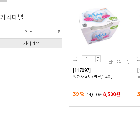
가격대별
원 ~
원
가격검색
[117097]
[
※천사점토/벌크/140g
39%
8,500원
14,000원